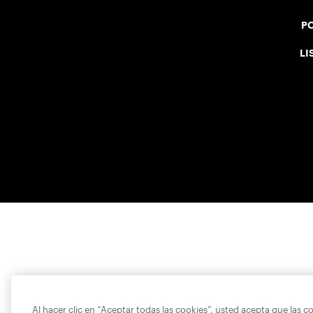
PO
LI
Al hacer clic en “Aceptar todas las cookies”, usted acepta que las c