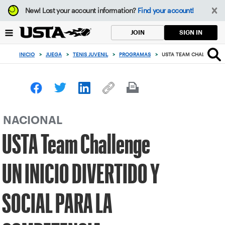
Enfoque
New!
Lost your account information?
Find your account!
desde
el
SIGN IN
JOIN
botón
de
INICIO
>
JUEGA
>
TENIS JUVENIL
>
PROGRAMAS
>
USTA TEAM CHALLENGE U
volver
al
principio
NACIONAL
USTA Team Challenge
UN INICIO DIVERTIDO Y
SOCIAL PARA LA