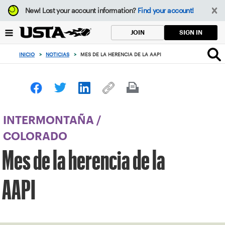
Enfoque
New!
Lost your account information?
Find your account!
desde
el
SIGN IN
JOIN
botón
de
INICIO
>
NOTICIAS
>
MES DE LA HERENCIA DE LA AAPI
volver
al
principio
INTERMONTAÑA
/
COLORADO
Mes de la herencia de la
AAPI