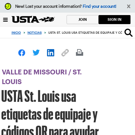
Enfoque
New!
Lost your account information?
Find your account!
desde
el
SIGN IN
JOIN
botón
de
INICIO
>
NOTICIAS
>
USTA ST. LOUIS USA ETIQUETAS DE EQUIPAJE Y CÓDIGOS
volver
al
principio
VALLE DE MISSOURI
/
ST.
LOUIS
USTA St. Louis usa
etiquetas de equipaje y
códigos QR para ayudar