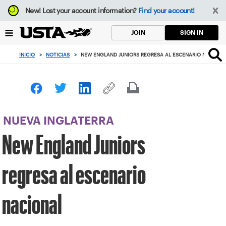
Enfoque
New!
Lost your account information?
Find your account!
desde
el
SIGN IN
JOIN
botón
de
INICIO
>
NOTICIAS
>
NEW ENGLAND JUNIORS REGRESA AL ESCENARIO NACIONA
volver
al
principio
NUEVA INGLATERRA
New England Juniors
regresa al escenario
nacional