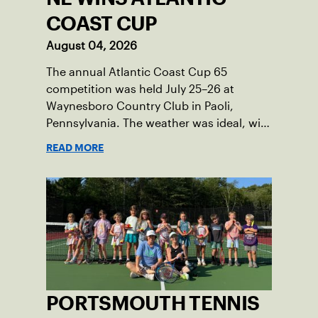
COAST CUP
August 04, 2026
The annual Atlantic Coast Cup 65
competition was held July 25–26 at
Waynesboro Country Club in Paoli,
Pennsylvania. The weather was ideal, with
sunny skies, low humidity, and
READ MORE
temperatures in the upper 70s to low
80s. Waynesboro provided a beautiful
setting for the event, featuring 10
impeccably maintained Har-Tru courts
and excellent balcony viewing for
spectators.
PORTSMOUTH TENNIS