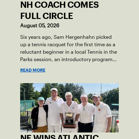
NH COACH COMES
FULL CIRCLE
August 05, 2026
Six years ago, Sam Hergenhahn picked
up a tennis racquet for the first time as a
reluctant beginner in a local Tennis in the
Parks session, an introductory program
that brings accessible tennis to public
READ MORE
courts. This summer, the 18-year-old can
be found on those same courts, only this
time, he’s the one running the drills.
NE WINS ATLANTIC