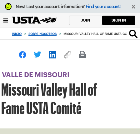
Enfoque
New!
Lost your account information?
Find your account!
desde
el
SIGN IN
JOIN
botón
de
INICIO
>
SOBRE NOSOTROS
>
MISSOURI VALLEY HALL OF FAME USTA COMITÉ
volver
al
principio
VALLE DE MISSOURI
Missouri Valley Hall of
Fame USTA Comité