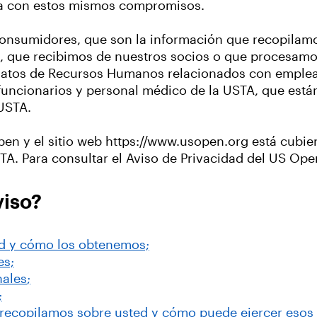
la con estos mismos compromisos.
s consumidores, que son la información que recopilam
s), que recibimos de nuestros socios o que procesam
 datos de Recursos Humanos relacionados con emplea
, funcionarios y personal médico de la USTA, que está
USTA.
en y el sitio web https://www.usopen.org está cubier
TA. Para consultar el Aviso de Privacidad del US Ope
viso?
ed y cómo los obtenemos;
es;
nales
;
;
 recopilamos sobre usted y cómo puede ejercer esos