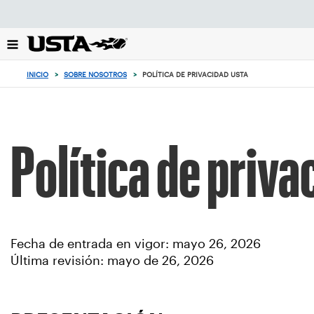
Enfoque
desde
el
botón
de
INICIO
>
SOBRE NOSOTROS
>
POLÍTICA DE PRIVACIDAD USTA
volver
al
principio
Política de priv
Fecha de entrada en vigor: mayo 26, 2026
Última revisión: mayo de 26, 2026