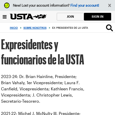
Enfoque
New!
Lost your account information?
Find your account!
desde
el
SIGN IN
JOIN
botón
de
INICIO
>
SOBRE NOSOTROS
>
EX PRESIDENTES DE LA USTA
volver
al
Expresidentes y
principio
funcionarios de la USTA
2023-24: Dr. Brian Hainline, Presidente;
Brian Vahaly, 1er Vicepresidente; Laura F.
Canfield, Vicepresidenta; Kathleen Francis,
Vicepresidenta; J. Christopher Lewis,
Secretario-Tesorero.
2021-22: Michel J. McNulty III, Presidente;