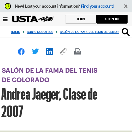
Enfoque
New!
Lost your account information?
Find your account!
desde
el
SIGN IN
JOIN
botón
de
INICIO
>
SOBRE NOSOTROS
>
SALÓN DE LA FAMA DEL TENIS DE COLORADO
>
volver
al
principio
SALÓN DE LA FAMA DEL TENIS
DE COLORADO
Andrea Jaeger, Clase de
2007