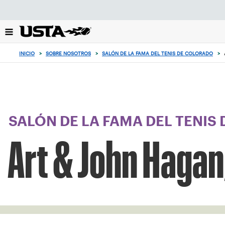
Enfoque
desde
el
botón
de
INICIO
>
SOBRE NOSOTROS
>
SALÓN DE LA FAMA DEL TENIS DE COLORADO
>
volver
al
principio
SALÓN DE LA FAMA DEL TENIS
Art & John Hagan