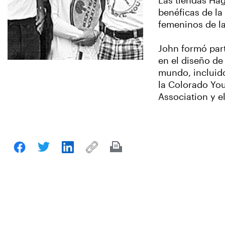
Las tiendas Ha
benéficas de la
femeninos de l
John formó part
en el diseño de
mundo, incluido
la Colorado You
Association y e