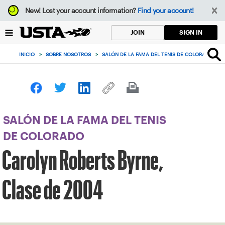
Enfoque
New!
Lost your account information?
Find your account!
desde
el
SIGN IN
JOIN
botón
de
INICIO
>
SOBRE NOSOTROS
>
SALÓN DE LA FAMA DEL TENIS DE COLORADO
>
volver
al
principio
SALÓN DE LA FAMA DEL TENIS
DE COLORADO
Carolyn Roberts Byrne,
Clase de 2004