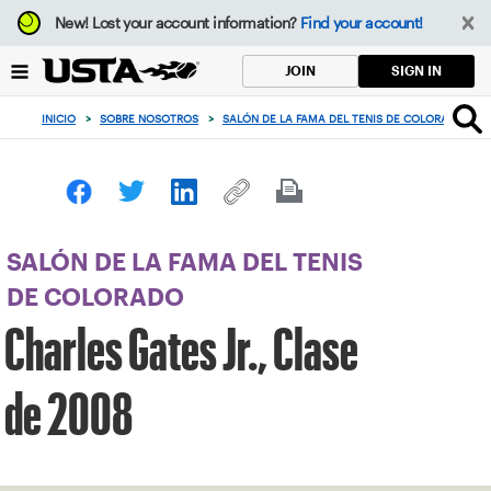
Enfoque
New!
Lost your account information?
Find your account!
desde
el
SIGN IN
JOIN
botón
de
INICIO
>
SOBRE NOSOTROS
>
SALÓN DE LA FAMA DEL TENIS DE COLORADO
>
volver
al
principio
SALÓN DE LA FAMA DEL TENIS
DE COLORADO
Charles Gates Jr., Clase
de 2008