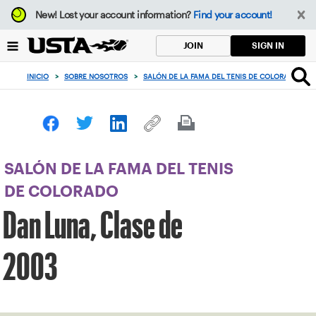
Enfoque
New!
Lost your account information?
Find your account!
desde
el
SIGN IN
JOIN
botón
de
INICIO
>
SOBRE NOSOTROS
>
SALÓN DE LA FAMA DEL TENIS DE COLORADO
>
volver
al
principio
SALÓN DE LA FAMA DEL TENIS
DE COLORADO
Dan Luna, Clase de
2003