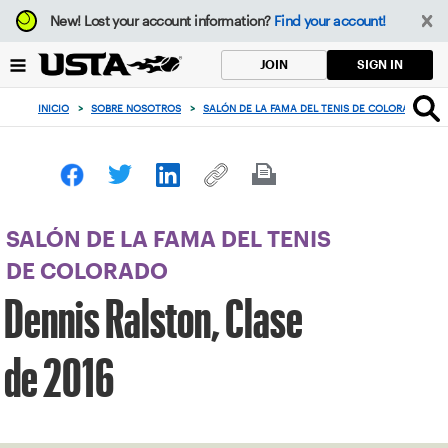
Enfoque
New!
Lost your account information?
Find your account!
desde
el
SIGN IN
JOIN
botón
de
INICIO
>
SOBRE NOSOTROS
>
SALÓN DE LA FAMA DEL TENIS DE COLORADO
>
volver
al
principio
SALÓN DE LA FAMA DEL TENIS
DE COLORADO
Dennis Ralston, Clase
de 2016