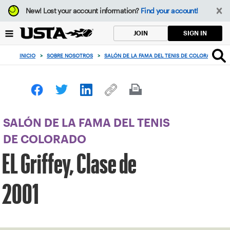
Enfoque
New!
Lost your account information?
Find your account!
desde
el
SIGN IN
JOIN
botón
de
INICIO
>
SOBRE NOSOTROS
>
SALÓN DE LA FAMA DEL TENIS DE COLORADO
>
volver
al
principio
SALÓN DE LA FAMA DEL TENIS
DE COLORADO
EL Griffey, Clase de
2001