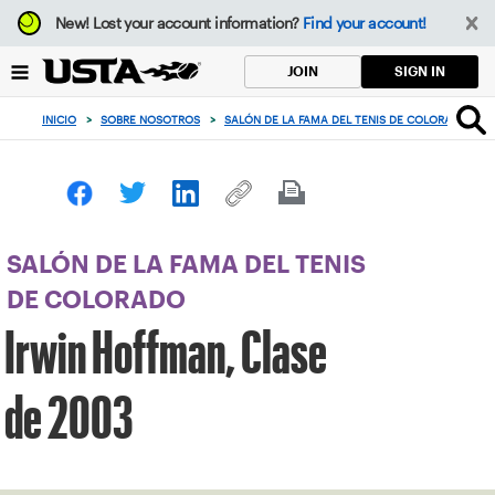
Enfoque
New!
Lost your account information?
Find your account!
desde
el
SIGN IN
JOIN
botón
de
INICIO
>
SOBRE NOSOTROS
>
SALÓN DE LA FAMA DEL TENIS DE COLORADO
>
volver
al
principio
SALÓN DE LA FAMA DEL TENIS
DE COLORADO
Irwin Hoffman, Clase
de 2003