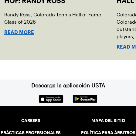
HOF: RANDY ROSS
HALL
Randy Ross, Colorado Tennis Hall of Fame
Colorado
Class of 2026
Colorado
outstan
READ MORE
players,
contribu
READ 
Descarga la aplicación USTA
CAREERS
MAPA DEL SITIO
PRÁCTICAS PROFESIONALES
POLÍTICA PARA ÁRBITROS