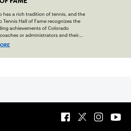
 OF FAME
 has a rich tradition of tennis, and the
 Tennis Hall of Fame recognizes the
ding achievements of Colorado
 coaches or administrators and their
tion to the sport.
MORE