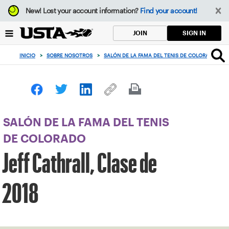
Enfoque
New!
Lost your account information?
Find your account!
desde
el
SIGN IN
JOIN
botón
de
INICIO
>
SOBRE NOSOTROS
>
SALÓN DE LA FAMA DEL TENIS DE COLORADO
>
volver
al
principio
SALÓN DE LA FAMA DEL TENIS
DE COLORADO
Jeff Cathrall, Clase de
2018