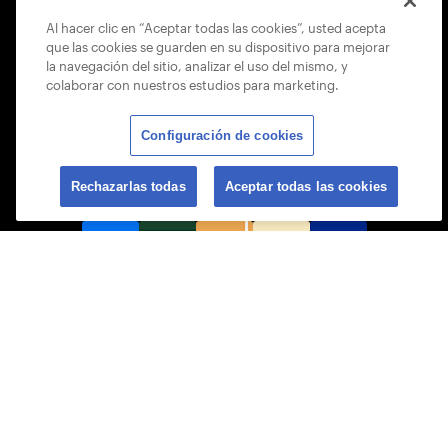
Al hacer clic en “Aceptar todas las cookies”, usted acepta
DECLARACIÓN DE ACCESIBILIDAD
que las cookies se guarden en su dispositivo para mejorar
la navegación del sitio, analizar el uso del mismo, y
POLÍTICA DE COOKIES
colaborar con nuestros estudios para marketing.
Configuración de cookies
Rechazarlas todas
Aceptar todas las cookies
USTA APPS
© 2026 USTA ALL RIGHTS RESERVED