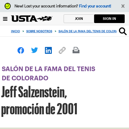
Enfoque
New!
Lost your account information?
Find your account!
desde
el
SIGN IN
JOIN
botón
de
INICIO
>
SOBRE NOSOTROS
>
SALÓN DE LA FAMA DEL TENIS DE COLORADO
>
volver
al
principio
SALÓN DE LA FAMA DEL TENIS
DE COLORADO
Jeff Salzenstein,
promoción de 2001