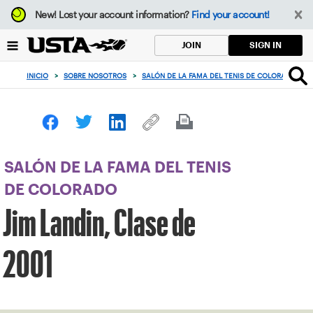
Enfoque
New!
Lost your account information?
Find your account!
desde
el
SIGN IN
JOIN
botón
de
INICIO
>
SOBRE NOSOTROS
>
SALÓN DE LA FAMA DEL TENIS DE COLORADO
>
volver
al
principio
SALÓN DE LA FAMA DEL TENIS
DE COLORADO
Jim Landin, Clase de
2001