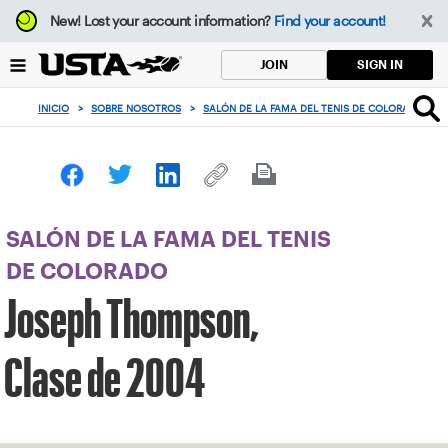
Enfoque
New!
Lost your account information?
Find your account!
desde
el
SIGN IN
JOIN
botón
de
INICIO
>
SOBRE NOSOTROS
>
SALÓN DE LA FAMA DEL TENIS DE COLORADO
>
volver
al
principio
SALÓN DE LA FAMA DEL TENIS
DE COLORADO
Joseph Thompson,
Clase de 2004