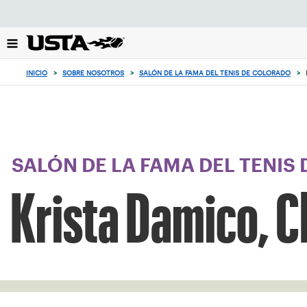
Enfoque
desde
el
botón
de
INICIO
>
SOBRE NOSOTROS
>
SALÓN DE LA FAMA DEL TENIS DE COLORADO
>
volver
al
principio
SALÓN DE LA FAMA DEL TENIS
Krista Damico, C