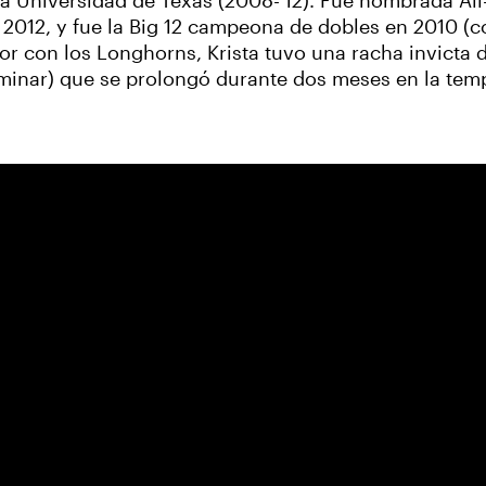
a la Universidad de Texas (2008-'12). Fue nombrada All
2012, y fue la Big 12 campeona de dobles en 2010 (
r con los Longhorns, Krista tuvo una racha invicta de
rminar) que se prolongó durante dos meses en la tem