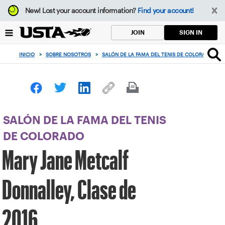
Enfoque
New!
Lost your account information?
Find your account!
desde
el
SIGN IN
JOIN
botón
de
INICIO
>
SOBRE NOSOTROS
>
SALÓN DE LA FAMA DEL TENIS DE COLORADO
>
volver
al
principio
SALÓN DE LA FAMA DEL TENIS
DE COLORADO
Mary Jane Metcalf
Donnalley, Clase de
2016