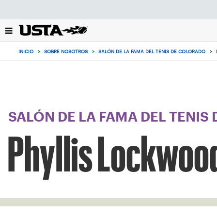
Enfoque
desde
el
botón
de
INICIO
>
SOBRE NOSOTROS
>
SALÓN DE LA FAMA DEL TENIS DE COLORADO
>
volver
al
principio
SALÓN DE LA FAMA DEL TENIS
Phyllis Lockwoo