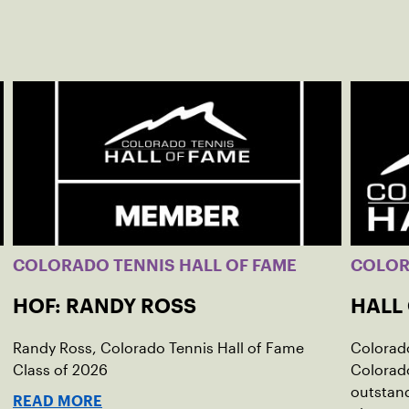
COLORADO TENNIS HALL OF FAME
COLO
HOF: RANDY ROSS
HALL
Randy Ross, Colorado Tennis Hall of Fame
Colorado
Class of 2026
Colorado
outstan
READ MORE