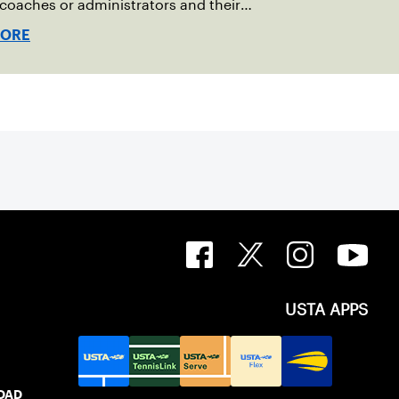
 coaches or administrators and their
tion to the sport.
MORE
USTA APPS
IDAD