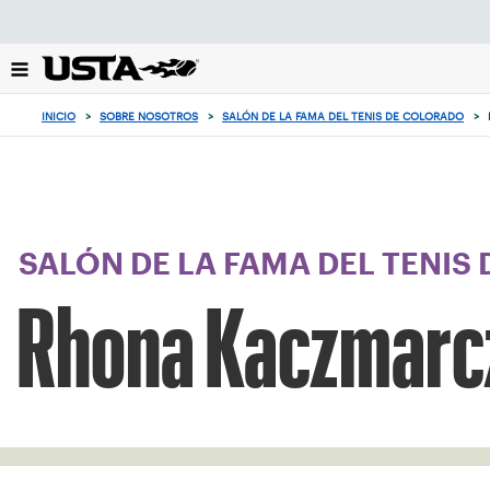
Enfoque
desde
el
botón
de
INICIO
>
SOBRE NOSOTROS
>
SALÓN DE LA FAMA DEL TENIS DE COLORADO
>
volver
al
principio
SALÓN DE LA FAMA DEL TENIS
Rhona Kaczmarc