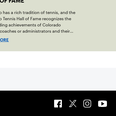
 OF FAME
 has a rich tradition of tennis, and the
 Tennis Hall of Fame recognizes the
ding achievements of Colorado
 coaches or administrators and their
tion to the sport.
MORE