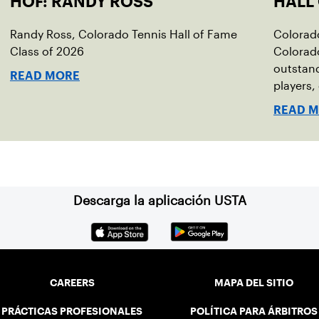
HOF: RANDY ROSS
HALL
Randy Ross, Colorado Tennis Hall of Fame
Colorado
Class of 2026
Colorado
outstan
READ MORE
players,
contribu
READ 
Descarga la aplicación USTA
CAREERS
MAPA DEL SITIO
PRÁCTICAS PROFESIONALES
POLÍTICA PARA ÁRBITROS