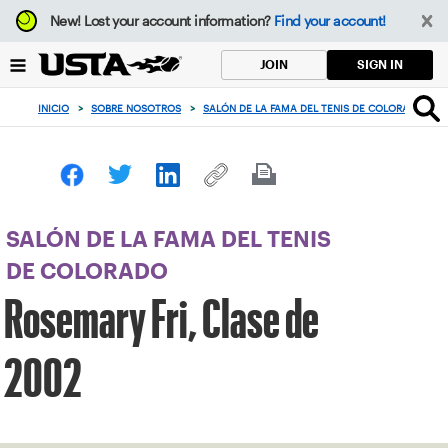
Enfoque
New!
Lost your account information?
Find your account!
desde
el
SIGN IN
JOIN
botón
de
INICIO
>
SOBRE NOSOTROS
>
SALÓN DE LA FAMA DEL TENIS DE COLORADO
>
volver
al
principio
SALÓN DE LA FAMA DEL TENIS
DE COLORADO
Rosemary Fri, Clase de
2002