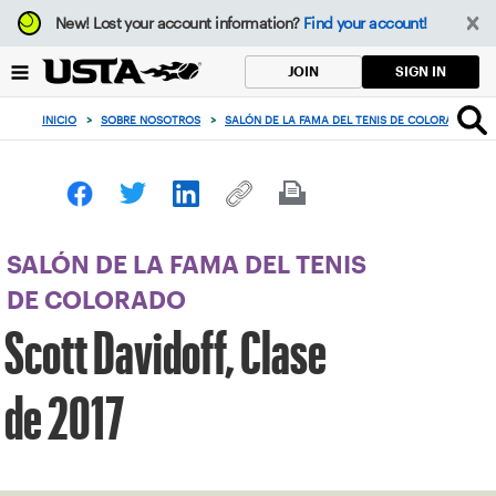
Enfoque
New!
Lost your account information?
Find your account!
desde
el
SIGN IN
JOIN
botón
de
INICIO
>
SOBRE NOSOTROS
>
SALÓN DE LA FAMA DEL TENIS DE COLORADO
>
volver
al
principio
SALÓN DE LA FAMA DEL TENIS
DE COLORADO
Scott Davidoff, Clase
de 2017