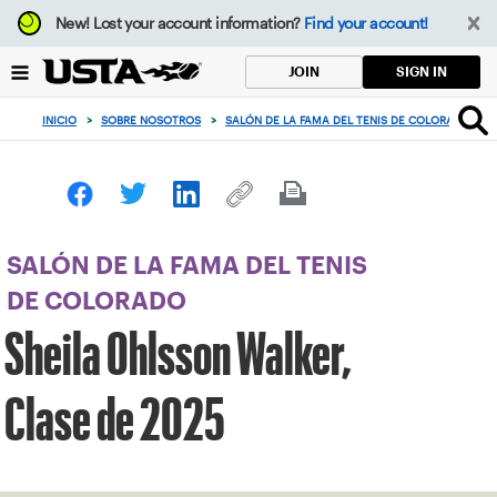
Enfoque
New!
Lost your account information?
Find your account!
desde
el
SIGN IN
JOIN
botón
de
INICIO
>
SOBRE NOSOTROS
>
SALÓN DE LA FAMA DEL TENIS DE COLORADO
>
volver
al
principio
SALÓN DE LA FAMA DEL TENIS
DE COLORADO
Sheila Ohlsson Walker,
Clase de 2025