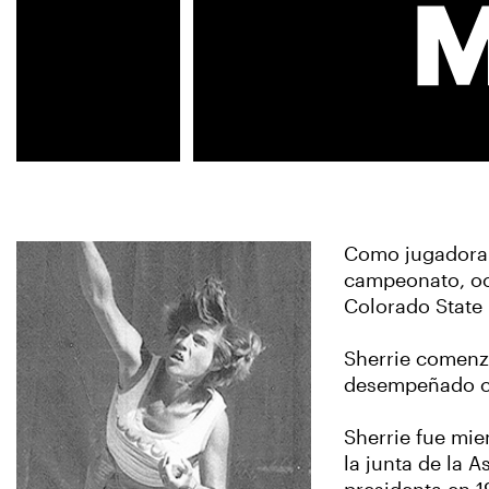
Como jugadora j
campeonato, ocu
Colorado State 
Sherrie comenzó
desempeñado co
Sherrie fue mie
la junta de la