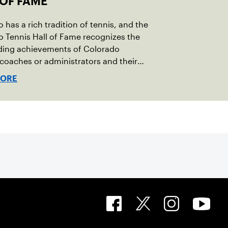
 OF FAME
 has a rich tradition of tennis, and the
 Tennis Hall of Fame recognizes the
ding achievements of Colorado
 coaches or administrators and their
tion to the sport.
MORE