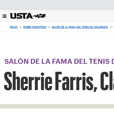
Enfoque
desde
el
botón
de
INICIO
>
SOBRE NOSOTROS
>
SALÓN DE LA FAMA DEL TENIS DE COLORADO
>
volver
al
principio
SALÓN DE LA FAMA DEL TENIS
Sherrie Farris, C