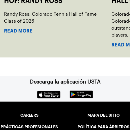
HOF: RANDY ROSS
HALL
Randy Ross, Colorado Tennis Hall of Fame
Colorado
Class of 2026
Colorado
outstan
READ MORE
players,
contribu
READ 
Descarga la aplicación USTA
CAREERS
MAPA DEL SITIO
PRÁCTICAS PROFESIONALES
POLÍTICA PARA ÁRBITROS