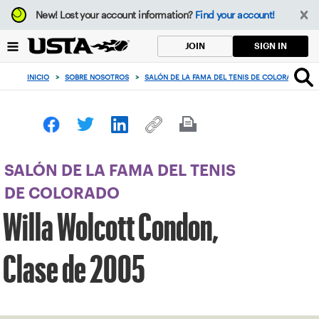
Enfoque
New!
Lost your account information?
Find your account!
desde
el
SIGN IN
JOIN
botón
de
INICIO
>
SOBRE NOSOTROS
>
SALÓN DE LA FAMA DEL TENIS DE COLORADO
>
volver
al
principio
SALÓN DE LA FAMA DEL TENIS
DE COLORADO
Willa Wolcott Condon,
Clase de 2005