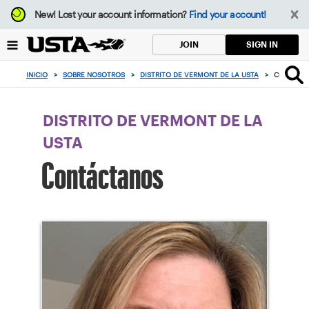
Enfoque
New!
Lost your account information?
Find your account!
desde
el
SIGN IN
JOIN
botón
de
INICIO
>
SOBRE NOSOTROS
>
DISTRITO DE VERMONT DE LA USTA
>
CONTACT
volver
al
principio
DISTRITO DE VERMONT DE LA
USTA
Contáctanos