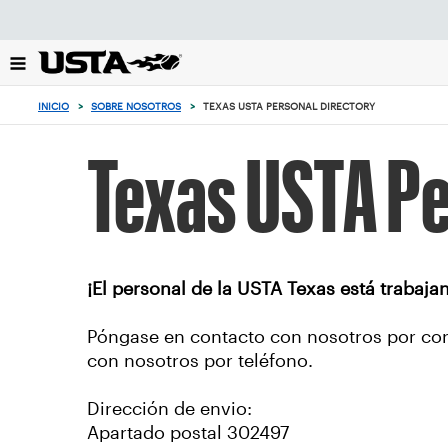
Enfoque
desde
el
botón
de
INICIO
>
SOBRE NOSOTROS
>
TEXAS USTA PERSONAL DIRECTORY
volver
al
principio
Texas USTA Pe
¡El personal de la USTA Texas está trabaj
Póngase en contacto con nosotros por co
con nosotros por teléfono.
Dirección de envio:
Apartado postal 302497