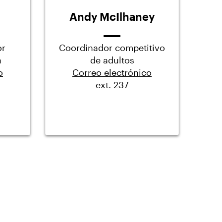
Andy McIlhaney
or
Coordinador competitivo
a
de adultos
o
Correo electrónico
ext. 237