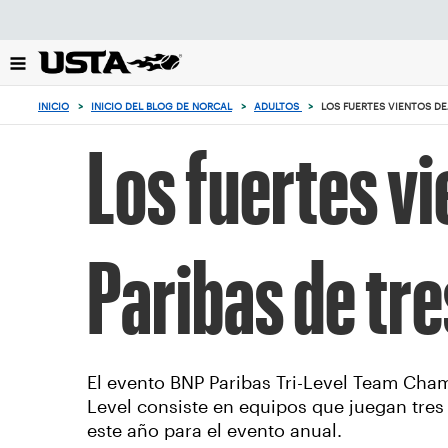
Enfoque
desde
el
botón
de
INICIO
>
INICIO DEL BLOG DE NORCAL
>
ADULTOS
>
LOS FUERTES VIENTOS DE
volver
al
Los fuertes vi
principio
Paribas de tr
El evento BNP Paribas Tri-Level Team Cham
Level consiste en equipos que juegan tres lí
este año para el evento anual.