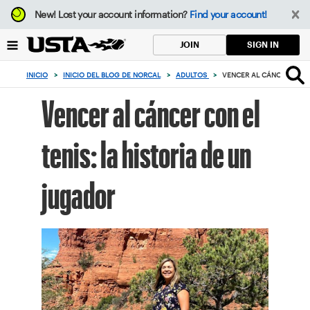
Enfoque
New!
Lost your account information?
Find your account!
desde
el
SIGN IN
JOIN
botón
de
INICIO
>
INICIO DEL BLOG DE NORCAL
>
ADULTOS
>
VENCER AL CÁNCER CON 
volver
al
Vencer al cáncer con el
principio
tenis: la historia de un
jugador