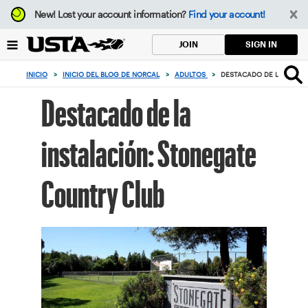
Enfoque
New!
Lost your account information?
Find your account!
desde
el
SIGN IN
JOIN
botón
de
INICIO
>
INICIO DEL BLOG DE NORCAL
>
ADULTOS
>
DESTACADO DE LA INSTA
volver
al
Destacado de la
principio
instalación: Stonegate
Country Club