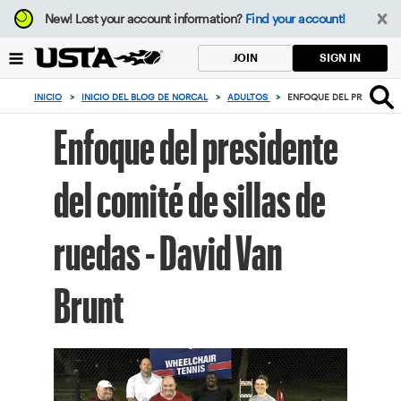
Enfoque
New!
Lost your account information?
Find your account!
desde
el
SIGN IN
JOIN
botón
de
INICIO
>
INICIO DEL BLOG DE NORCAL
>
ADULTOS
>
ENFOQUE DEL PRESIDENTE
volver
al
Enfoque del presidente
principio
del comité de sillas de
ruedas - David Van
Brunt