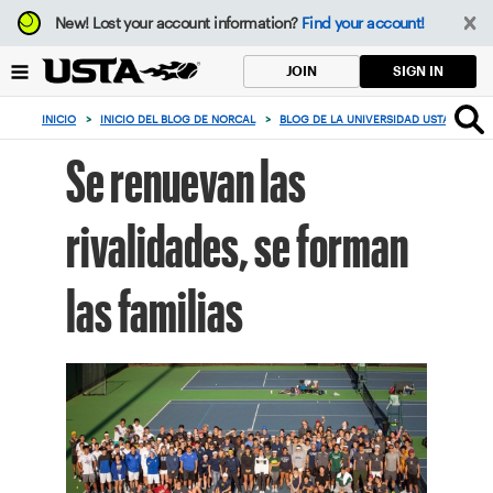
Enfoque
New!
Lost your account information?
Find your account!
desde
el
SIGN IN
JOIN
botón
de
INICIO
>
INICIO DEL BLOG DE NORCAL
>
BLOG DE LA UNIVERSIDAD USTA NORCA
volver
al
Se renuevan las
principio
rivalidades, se forman
las familias