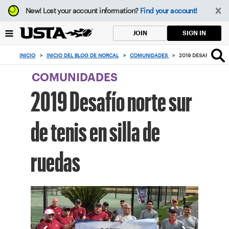
Enfoque
New!
Lost your account information?
Find your account!
desde
el
SIGN IN
JOIN
botón
de
INICIO
>
INICIO DEL BLOG DE NORCAL
>
COMUNIDADES
>
2019 DESAFÍO NORT
volver
al
COMUNIDADES
principio
2019 Desafío norte sur
de tenis en silla de
ruedas
‹
›