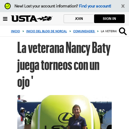
Enfoque
New!
Lost your account information?
Find your account!
desde
el
SIGN IN
JOIN
botón
de
INICIO
>
INICIO DEL BLOG DE NORCAL
>
COMUNIDADES
>
LA VETERANA NANC
volver
al
La veterana Nancy Baty
principio
juega torneos con un
ojo '