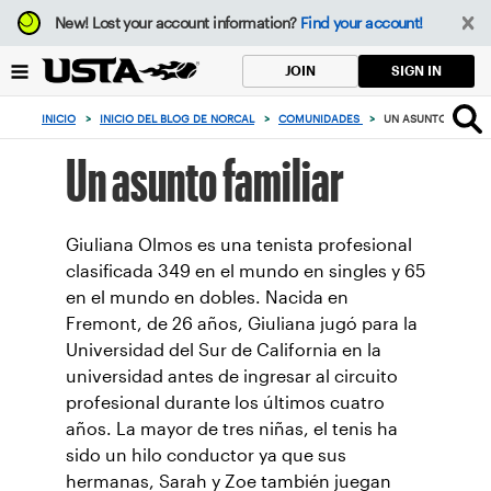
Enfoque
New!
Lost your account information?
Find your account!
desde
el
SIGN IN
JOIN
botón
de
INICIO
>
INICIO DEL BLOG DE NORCAL
>
COMUNIDADES
>
UN ASUNTO FAMILI
volver
al
Un asunto familiar
principio
Giuliana Olmos es una tenista profesional
clasificada 349 en el mundo en singles y 65
en el mundo en dobles. Nacida en
Fremont, de 26 años, Giuliana jugó para la
Universidad del Sur de California en la
universidad antes de ingresar al circuito
profesional durante los últimos cuatro
años. La mayor de tres niñas, el tenis ha
sido un hilo conductor ya que sus
hermanas, Sarah y Zoe también juegan