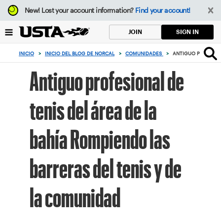
Enfoque
New!
Lost your account information?
Find your account!
desde
el
SIGN IN
JOIN
botón
de
INICIO
>
INICIO DEL BLOG DE NORCAL
>
COMUNIDADES
>
ANTIGUO PROFESION
volver
al
Antiguo profesional de
principio
tenis del área de la
bahía Rompiendo las
barreras del tenis y de
la comunidad