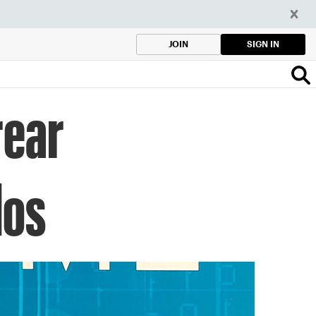
SIGN IN
JOIN
rear
dos