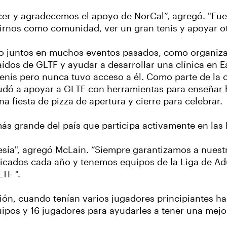
cer y agradecemos el apoyo de NorCal”, agregó. "Fue
rnos como comunidad, ver un gran tenis y apoyar otr
o juntos en muchos eventos pasados, como organizar
 Caídos de GLTF y ayudar a desarrollar una clínica 
tenis pero nunca tuvo acceso a él. Como parte de la
yudó a apoyar a GLTF con herramientas para enseñar h
a fiesta de pizza de apertura y cierre para celebrar.
s grande del país que participa activamente en las 
sía", agregó McLain. “Siempre garantizamos a nuest
icados cada año y tenemos equipos de la Liga de Adul
TF ".
sión, cuando tenían varios jugadores principiantes h
uipos y 16 jugadores para ayudarles a tener una mejor