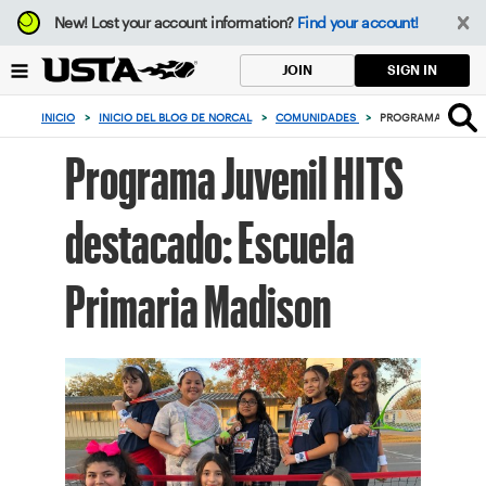
Enfoque
New!
Lost your account information?
Find your account!
desde
el
SIGN IN
JOIN
botón
de
INICIO
>
INICIO DEL BLOG DE NORCAL
>
COMUNIDADES
>
PROGRAMA JUVENIL
volver
al
Programa Juvenil HITS
principio
destacado: Escuela
Primaria Madison