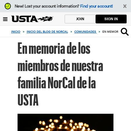
Enfoque
New!
Lost your account information?
Find your account!
desde
el
SIGN IN
JOIN
botón
de
INICIO
>
INICIO DEL BLOG DE NORCAL
>
COMUNIDADES
>
EN MEMORIA DE LO
volver
al
En memoria de los
principio
miembros de nuestra
familia NorCal de la
USTA