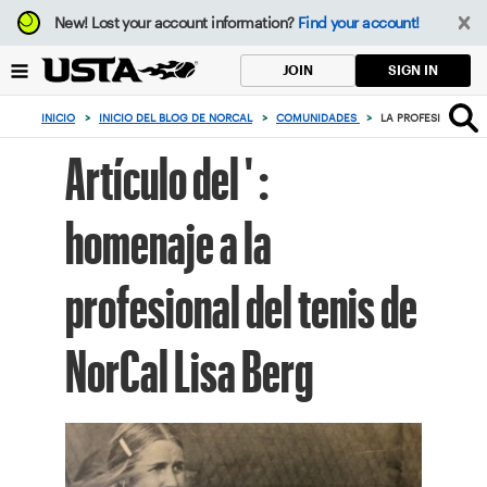
Enfoque
New!
Lost your account information?
Find your account!
desde
el
SIGN IN
JOIN
botón
de
INICIO
>
INICIO DEL BLOG DE NORCAL
>
COMUNIDADES
>
LA PROFESIONAL DE
volver
al
Artículo del ' :
principio
homenaje a la
profesional del tenis de
NorCal Lisa Berg