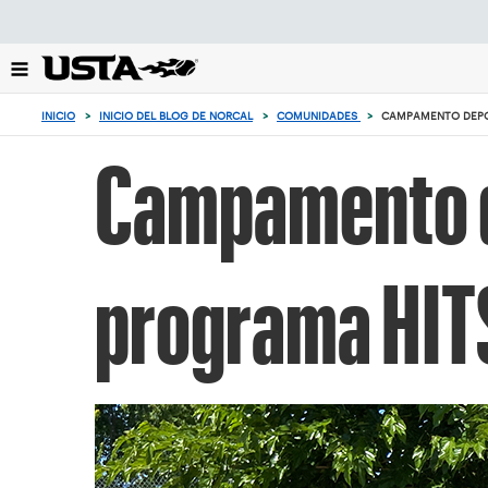
Enfoque
desde
el
botón
de
INICIO
>
INICIO DEL BLOG DE NORCAL
>
COMUNIDADES
>
CAMPAMENTO DEPOR
volver
al
Campamento de
principio
programa HITS