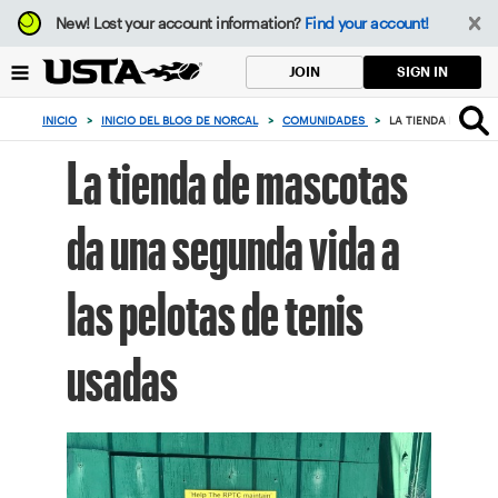
Enfoque
New!
Lost your account information?
Find your account!
desde
el
SIGN IN
JOIN
botón
de
INICIO
>
INICIO DEL BLOG DE NORCAL
>
COMUNIDADES
>
LA TIENDA DE MAS
volver
al
La tienda de mascotas
principio
da una segunda vida a
las pelotas de tenis
usadas