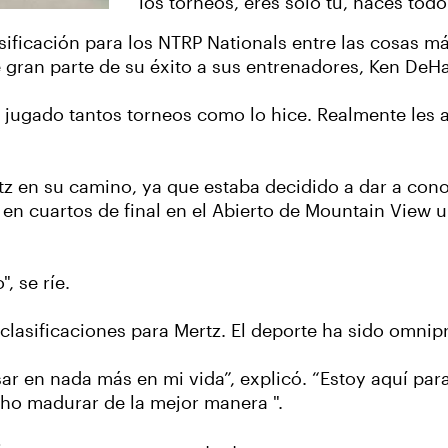
los torneos, eres solo tú, haces todo 
asificación para los NTRP Nationals entre las cosas m
gran parte de su éxito a sus entrenadores, Ken DeHa
ni jugado tantos torneos como lo hice. Realmente les
tz en su camino, ya que estaba decidido a dar a con
l en cuartos de final en el Abierto de Mountain View 
, se ríe.
 clasificaciones para Mertz. El deporte ha sido omni
 en nada más en mi vida”, explicó. “Estoy aquí para
echo madurar de la mejor manera ".