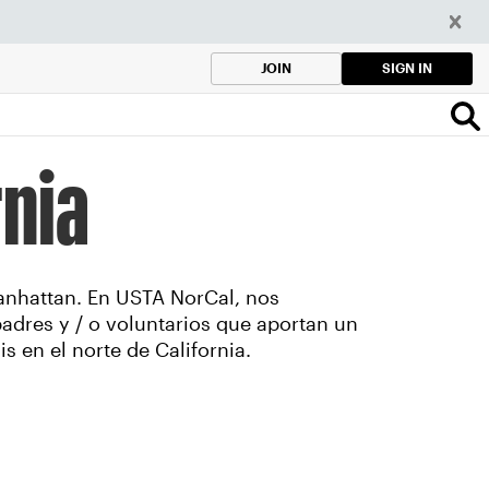
SIGN IN
JOIN
rnia
Manhattan. En USTA NorCal, nos
dres y / o voluntarios que aportan un
s en el norte de California.