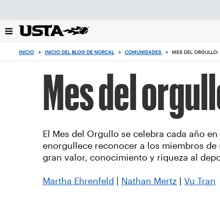
Enfoque
desde
el
botón
de
INICIO
>
INICIO DEL BLOG DE NORCAL
>
COMUNIDADES
>
MES DEL ORGULLO:
volver
al
Mes del orgull
principio
El Mes del Orgullo se celebra cada año en
enorgullece reconocer a los miembros de 
gran valor, conocimiento y riqueza al depo
Martha Ehrenfeld
|
Nathan Mertz
|
Vu Tran