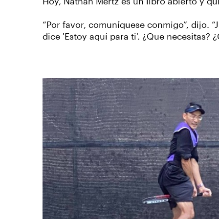
Hoy, Nathan Mertz es un libro abierto y q
“Por favor, comuníquese conmigo”, dijo. “
dice 'Estoy aquí para ti'. ¿Que necesitas? 