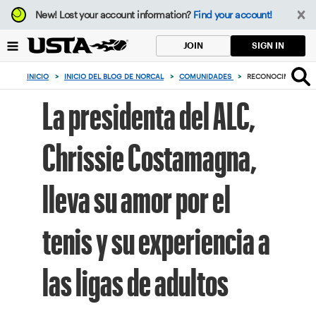
Enfoque
New!
Lost your account information?
Find your account!
desde
el
SIGN IN
JOIN
botón
de
INICIO
>
INICIO DEL BLOG DE NORCAL
>
COMUNIDADES
>
RECONOCIMIENTO A
volver
al
La presidenta del ALC,
principio
Chrissie Costamagna,
lleva su amor por el
tenis y su experiencia a
las ligas de adultos