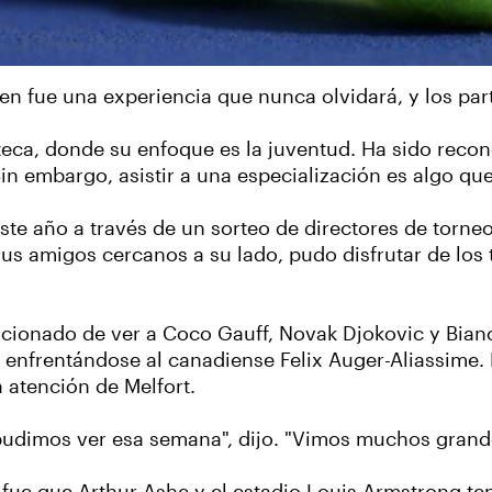
pen fue una experiencia que nunca olvidará, y los par
nteca, donde su enfoque es la juventud. Ha sido recon
Sin embargo, asistir a una especialización es algo q
ste año a través de un sorteo de directores de torne
sus amigos cercanos a su lado, pudo disfrutar de los 
mocionado de ver a Coco Gauff, Novak Djokovic y Bia
 enfrentándose al canadiense Felix Auger-Aliassime. E
a atención de Melfort.
pudimos ver esa semana", dijo. "Vimos muchos grande