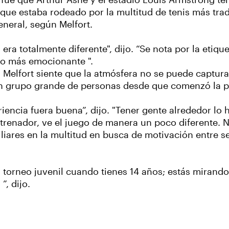
 fue que Arthur Ashe y el estadio Louis Armstrong t
que estaba rodeado por la multitud de tenis más tradi
eneral, según Melfort.
era totalmente diferente", dijo. “Se nota por la etiqu
oco más emocionante ".
 Melfort siente que la atmósfera no se puede captur
 un grupo grande de personas desde que comenzó la 
iencia fuera buena”, dijo. "Tener gente alrededor lo
entrenador, ve el juego de manera un poco diferente.
iares en la multitud en busca de motivación entre se
orneo juvenil cuando tienes 14 años; estás mirando a
”, dijo.